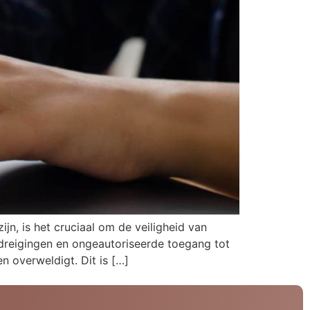
jn, is het cruciaal om de veiligheid van
dreigingen en ongeautoriseerde toegang tot
 overweldigt. Dit is […]