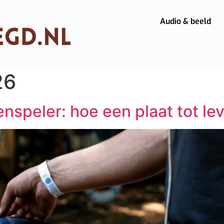
Audio & beeld
26
nspeler: hoe een plaat tot le