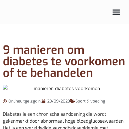
Audio & beeld
9 manieren om
diabetes te voorkomen
of te behandelen
Onlineuitgelegd.nl
23/09/2023
Sport & voeding
Diabetes is een chronische aandoening die wordt
gekenmerkt door abnormaal hoge bloedglucosewaarden.
Het is een wereldwijde gezondheidsepidemie met