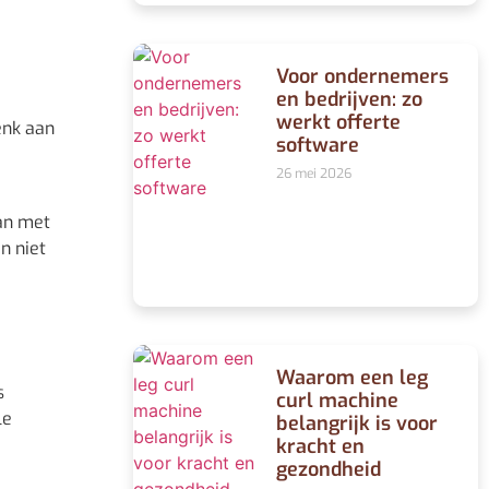
Voor ondernemers
en bedrijven: zo
werkt offerte
enk aan
software
26 mei 2026
aan met
n niet
Waarom een leg
s
curl machine
le
belangrijk is voor
kracht en
gezondheid