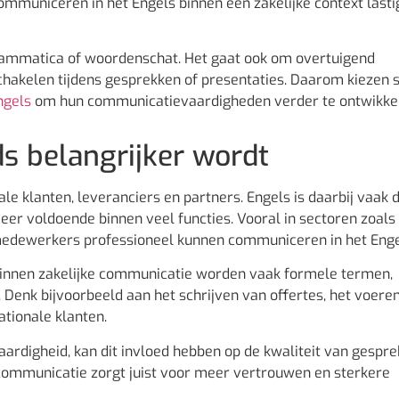
ommuniceren in het Engels binnen een zakelijke context lasti
grammatica of woordenschat. Het gaat ook om overtuigend
akelen tijdens gesprekken of presentaties. Daarom kiezen 
ngels
om hun communicatievaardigheden verder te ontwikke
s belangrijker wordt
 klanten, leveranciers en partners. Engels is daarbij vaak 
eer voldoende binnen veel functies. Vooral in sectoren zoals 
 medewerkers professioneel kunnen communiceren in het Enge
 Binnen zakelijke communicatie worden vaak formele termen,
 Denk bijvoorbeeld aan het schrijven van offertes, het voere
tionale klanten.
rdigheid, kan dit invloed hebben op de kwaliteit van gespr
 communicatie zorgt juist voor meer vertrouwen en sterkere