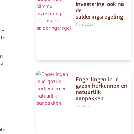
investering, ook na
de
salderingsregeling
1 juni 2026
es.
 tot
n,
st
Engerlingen in je
gazon herkennen en
natuurlijk
aanpakken
29 mei 2026
ale