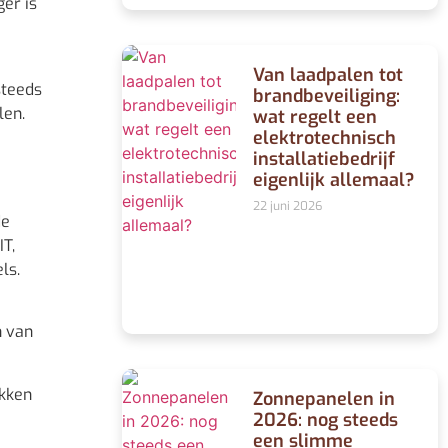
ger is
Van laadpalen tot
steeds
brandbeveiliging:
len.
wat regelt een
elektrotechnisch
installatiebedrijf
eigenlijk allemaal?
22 juni 2026
de
IT,
ls.
n van
ekken
Zonnepanelen in
2026: nog steeds
een slimme