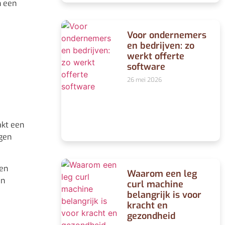
n een
Voor ondernemers
en bedrijven: zo
werkt offerte
software
26 mei 2026
akt een
ngen
een
Waarom een leg
en
curl machine
belangrijk is voor
kracht en
gezondheid