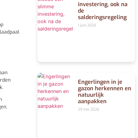
investering, ook na
de
salderingsregeling
op
1 juni 2026
 laadpaal
 aan
orden
Engerlingen in je
k.
gazon herkennen en
natuurlijk
n
aanpakken
gen.
29 mei 2026