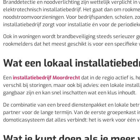
Branddetectie en noodverlichting zijn wettelijk verplicht 
elektrotechnisch installatiebedrijf. Het gaat dan om rookm
noodstroomvoorzieningen. Voor bedrijfspanden, scholen, zor
installatiebedrijf zorgt voor installatie én voor de periodiek
Ook in woningen wordt brandbeveiliging steeds serieuzer ge
rookmelders dat het meest geschikt is voor een specifieke 
Wat een lokaal installatiebedr
Een
installatiebedrijf Moordrecht
dat in de regio actief is, 
verschil bij storingen, maar ook bij advies: een lokale inst
gangbaar zijn en kan snel inschatten wat een klus inhoudt.
De combinatie van een breed dienstenpakket en lokale betro
partner voor de lange termijn. Van de eerste groepenkast i
domoticasysteem dat alles verbindt: het is werk voor één v
Wat je kunt doen als je meer 