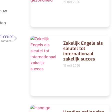
15 mei 2026
jouw
ten.
OLGENDE
Waarom overzichtelijke categorieën op webshops en platforms leiden tot meer conversies
Zakelijk Engels als
sleutel tot
internationaal
zakelijk succes
15 mei 2026