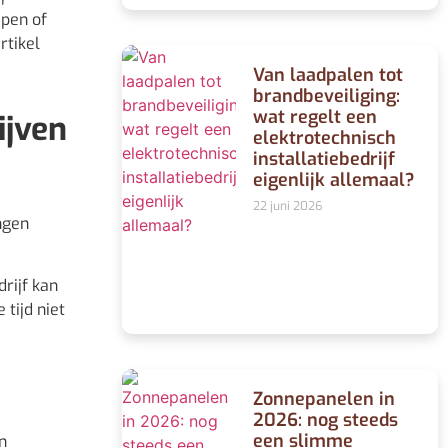
epen of
rtikel
Van laadpalen tot
brandbeveiliging:
wat regelt een
ijven
elektrotechnisch
installatiebedrijf
e
eigenlijk allemaal?
22 juni 2026
ngen
rijf kan
 tijd niet
Zonnepanelen in
2026: nog steeds
een slimme
n