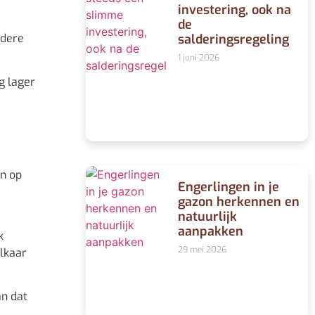
investering, ook na
de
salderingsregeling
rdere
1 juni 2026
g lager
en op
Engerlingen in je
gazon herkennen en
natuurlijk
aanpakken
k
29 mei 2026
elkaar
an dat