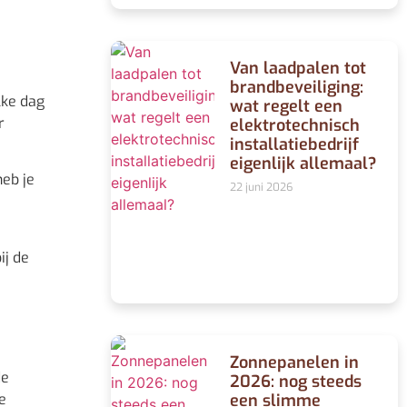
Van laadpalen tot
brandbeveiliging:
lke dag
wat regelt een
r
elektrotechnisch
installatiebedrijf
eigenlijk allemaal?
heb je
22 juni 2026
ij de
Zonnepanelen in
de
2026: nog steeds
een slimme
e