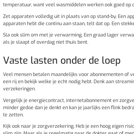
temperatuur, want veel wasmiddelen werken ook goed op d
Zet apparaten volledig uit in plaats van op stand-by. Een a
apparaten hebt die continu aan staan, telt dat op. Een stek
Sla ook slim om met je verwarming. Een graad lager verwa
als je slaapt of overdag niet thuis bent.
Vaste lasten onder de loep
Veel mensen betalen maandelijks voor abonnementen of verz
een rij en bekijk welke je echt nodig hebt. Denk aan stre
verzekeringen.
Vergelijk je energiecontract, internetabonnement en zorgv
minder gedoe dan je denkt en kan je jaarlijks een flink bedr
te zetten.
Kijk ook naar je zorgverzekering. Heb je een hoog eigen ris
slim zijn. Maar als je regelmatig naar de dokter gaat of med