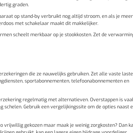
ertig graden.
pparaat op stand-by verbruikt nog altijd stroom, en als je mee
kerdoos met schakelaar maakt dit makkelijker.
rmen scheelt merkbaar op je stookkosten. Zet de verwarmin
ekeringen die ze nauwelijks gebruiken. Zet alle vaste last
amingdiensten, sportabonnementen, telefoonabonnementen en
erzekering regelmatig met alternatieven. Overstappen is vaa
ag schelen. Gebruik een vergelijkingssite om de opties naast 
ico vrijwillig gekozen maar maak je weinig zorgkosten? Dan k
icijnen gebruikt, kan een lagere eigen bijdrage voordeliger