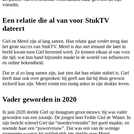
vriendin.
Een relatie die al van voor StukTV
dateert
Giel en Merel zijn al lang samen. Hun relatie gaat verder terug dan
het grote succes van StukTV. Merel is dus niet iemand die later in
beeld kwam toen Giel beroemd werd. Ze kennen elkaar al van voor
die tijd, wat hun band bijzonder maakt in de wereld van influencers
en online bekendheid.
Dat ze al zo lang samen zijn, laat zien dat hun relatie stabiel is. Giel
heeft daar ook over gesproken: hij geeft aan dat hij thuis gewoon
zichzelf kan zijn. Merel vormt een rustig anker in zijn drukke leven.
Vader geworden in 2020
In juni 2020 deelde Giel op Instagram groot nieuws: hij was vader
geworden van een zoontje. De jongen heet Fedde Giel de Winter. In
zijn bericht schreef Giel dat “moeder/vriendin” het goed maakte, en
noemde haar een “powervrouw”. Dat was een van de weinige
momenten waarop hij publiekelijk iets deelde over Merel.