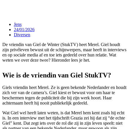
Jens
24/01/2026
Diversen
De vriendin van Giel de Winter (StukTV) heet Merel. Giel houdt
zijn privéleven bewust uit de schijnwerpers, maar heeft in interviews
en op sociale media af en toe iets gedeeld over hun relatie. Wat
weten we over deze twee? Hieronder lees je het.
Wie is de vriendin van Giel StukTV?
Giels vriendin heet Merel. Ze is geen bekende Nederlander en houdt
zich ver van de camera’s. Giel kiest er bewust voor om haar te
beschermen tegen de publiciteit die bij zijn werk hoort. Haar
achternaam heeft hij nooit publiekelijk gedeeld.
Wat Giel wel heeft laten weten, is dat Merel hem kent zoals hij echt
is. In een interview met het tijdschrift Grazia zei hij dat zij “de echte
Giel” kent. Dat zegt iets over de rol die zij in zijn leven speelt: niet
als partner van een bekende Nederlander, maar gewoon als zijn