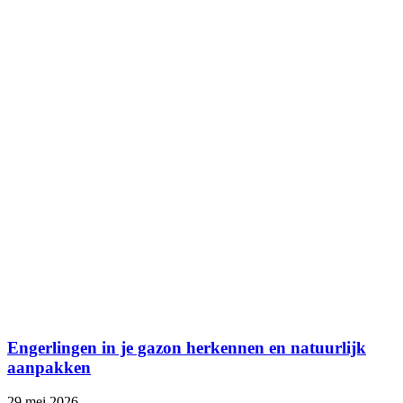
Engerlingen in je gazon herkennen en natuurlijk
aanpakken
29 mei 2026