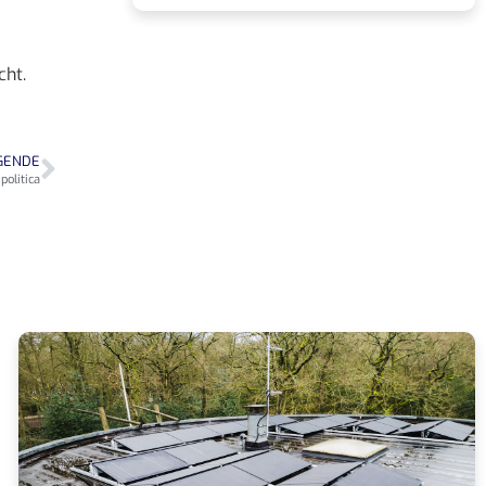
cht.
GENDE
olitica