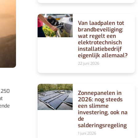
Van laadpalen tot
brandbeveiliging:
wat regelt een
elektrotechnisch
installatiebedrijf
eigenlijk allemaal?
22 juni 2026
t 250
Zonnepanelen in
ht
2026: nog steeds
een slimme
lende
investering, ook na
de
salderingsregeling
1 juni 2026