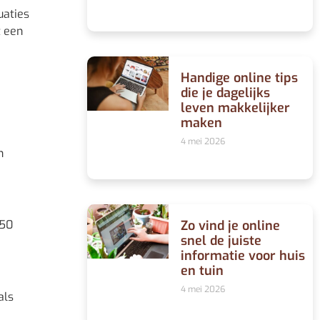
uaties
t een
Handige online tips
die je dagelijks
leven makkelijker
maken
4 mei 2026
n
Zo vind je online
250
snel de juiste
informatie voor huis
en tuin
4 mei 2026
als