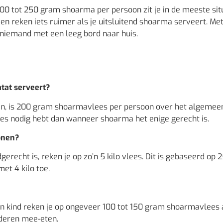
 200 tot 250 gram shoarma per persoon zit je in de meeste sit
en reken iets ruimer als je uitsluitend shoarma serveert. Me
ft niemand met een leeg bord naar huis.
tat serveert?
en, is 200 gram shoarmavlees per persoon over het algemee
ees nodig hebt dan wanneer shoarma het enige gerecht is.
onen?
recht is, reken je op zo’n 5 kilo vlees. Dit is gebaseerd op 
et 4 kilo toe.
 kind reken je op ongeveer 100 tot 150 gram shoarmavlees 
nderen mee-eten.