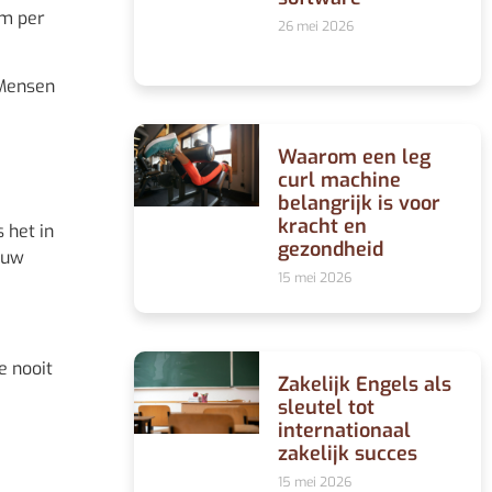
am per
26 mei 2026
 Mensen
Waarom een leg
curl machine
belangrijk is voor
kracht en
 het in
gezondheid
auw
15 mei 2026
e nooit
Zakelijk Engels als
sleutel tot
internationaal
zakelijk succes
15 mei 2026