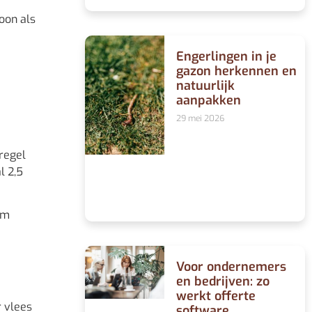
oon als
Engerlingen in je
gazon herkennen en
natuurlijk
aanpakken
29 mei 2026
tregel
l 2,5
am
Voor ondernemers
en bedrijven: zo
werkt offerte
r vlees
software